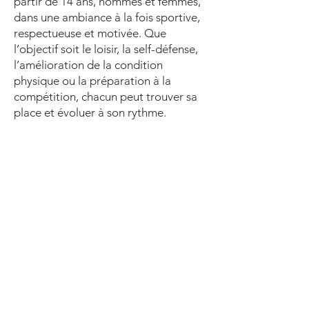
partir de 14 ans, hommes et femmes,
dans une ambiance à la fois sportive,
respectueuse et motivée. Que
l’objectif soit le loisir, la self-défense,
l’amélioration de la condition
physique ou la préparation à la
compétition, chacun peut trouver sa
place et évoluer à son rythme.
Rejoindre la section MMA du Boxing
Club Caluire, c’est intégrer un club de
MMA à Caluire reconnu pour la
qualité de son encadrement, son
sérieux et son approche responsable
du Mixed Martial Arts. Le club met
tout en œuvre pour proposer un
enseignement de qualité, accessible,
progressif et encadré par des
professionnels passionnés.